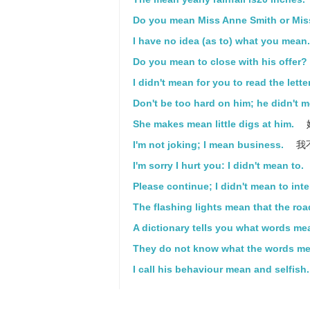
Do you mean Miss Anne Smith or Mis
I have no idea (as to) what you mean.
Do you mean to close with his offer?
I didn't mean for you to read the letter
Don't be too hard on him; he didn't m
She makes mean little digs at him.
I'm not joking; I mean business.
我
I'm sorry I hurt you: I didn't mean to.
Please continue; I didn't mean to inte
The flashing lights mean that the roa
A dictionary tells you what words me
They do not know what the words me
I call his behaviour mean and selfish.