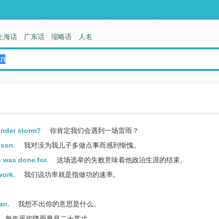
上海话
广东话
缩略语
人名
under storm?
你肯定我们会遇到一场雷雨？
 son.
我对没为我儿子多做点事而感到惭愧。
e was done for.
这场选举的失败意味着他政治生涯的结束。
work.
我们说功率就是指做功的速率。
an.
我想不出你的意思是什么。
每年平均降雨量是二十英寸。