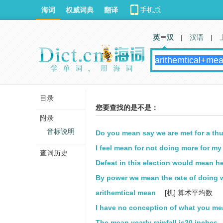
海词
权威词典
翻译
英 汉
|
汉语
|
目录
您要查找的是不是：
附录
音标说明
Do you mean say we are met for a th
I feel mean for not doing more for my
查词历史
Defeat in this election would mean h
By power we mean the rate of doing 
arithemtical mean
[机] 算术平均数
I have no conception of what you me
The mean yearly rainfall is20 inches.