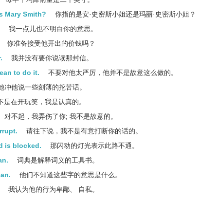
s Mary Smith?
你指的是安·史密斯小姐还是玛丽·史密斯小姐？
我一点儿也不明白你的意思。
你准备接受他开出的价钱吗？
.
我并没有要你说读那封信。
ean to do it.
不要对他太严厉，他并不是故意这么做的。
她冲他说一些刻薄的挖苦话。
不是在开玩笑，我是认真的。
对不起，我弄伤了你; 我不是故意的。
rrupt.
请往下说，我不是有意打断你的话的。
d is blocked.
那闪动的灯光表示此路不通。
an.
词典是解释词义的工具书。
an.
他们不知道这些字的意思是什么。
我认为他的行为卑鄙、 自私。