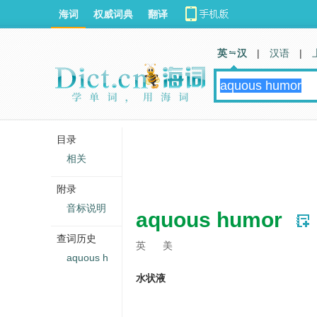
海词
权威词典
翻译
英 汉
|
汉语
|
目录
相关
附录
音标说明
aquous humor
查词历史
英
美
aquous h
水状液