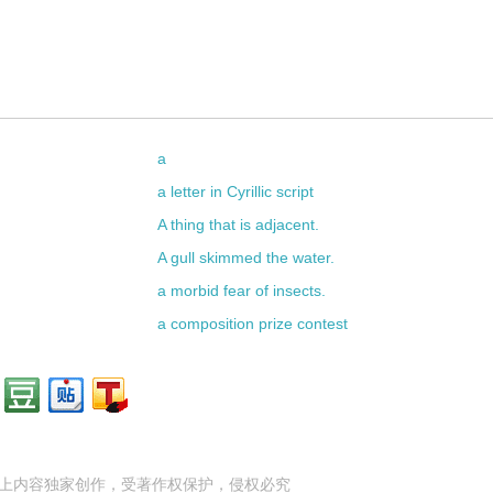
a
a letter in Cyrillic script
A thing that is adjacent.
A gull skimmed the water.
a morbid fear of insects.
a composition prize contest
上内容独家创作，受
著作权
保护，侵权必究