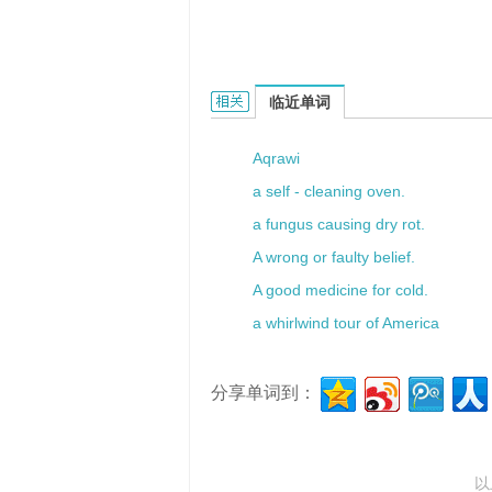
aquous humor的相关资料：
临近单词
Aqrawi
a self - cleaning oven.
a fungus causing dry rot.
A wrong or faulty belief.
A good medicine for cold.
a whirlwind tour of America
分享单词到：
以