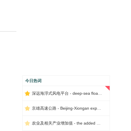
今日热词
深远海浮式风电平台 - deep-sea floating wind power platform
京雄高速公路 - Beijing-Xiongan expressway
农业及相关产业增加值 - the added value of agriculture and related industries