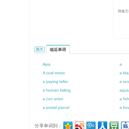
阿奎兰
Aquilanti的相关资料：
临近单词
Ajva
a
A coal miner.
a bla
a paying teller
a sc
a human failing
aqua
a con artist.
a fis
a postal parcel
a for
分享单词到：