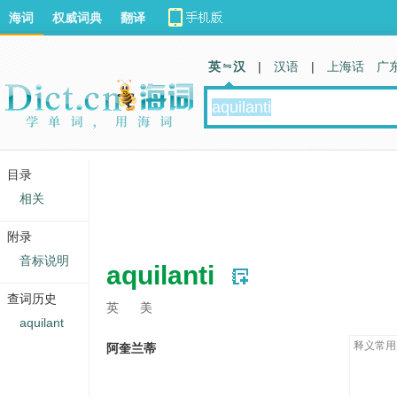
海词
权威词典
翻译
英 汉
|
汉语
|
上海话
广
目录
相关
附录
音标说明
aquilanti
查词历史
英
美
aquilant
释义常用
阿奎兰蒂