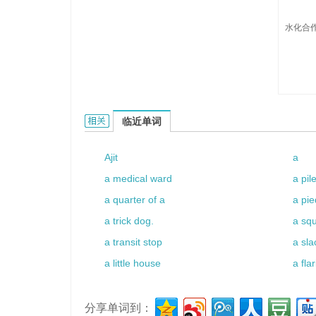
水化合作
aquation的相关资料：
临近单词
Ajit
a
a medical ward
a pile
a quarter of a
a pie
a trick dog.
a squ
a transit stop
a sl
a little house
a fla
分享单词到：