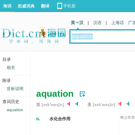
海词
权威词典
翻译
英 汉
|
汉语
|
上海话
广
目录
相关
附录
音标说明
aquation
查词历史
英
[eɪk'weɪʃn]
美
[eɪk'weɪʃn]
aquation
n.
释义常用
水化合作用