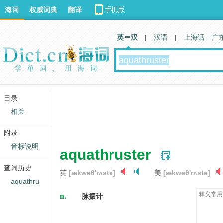
海词
权威词典
翻译
英 汉
|
汉语
|
上海话
广
目录
相关
附录
音标说明
aquathruster
查词历史
英
[ækwəθ'rʌstə]
美
[ækwəθ'rʌstə]
aquathru
n.
释义常用
脉振计