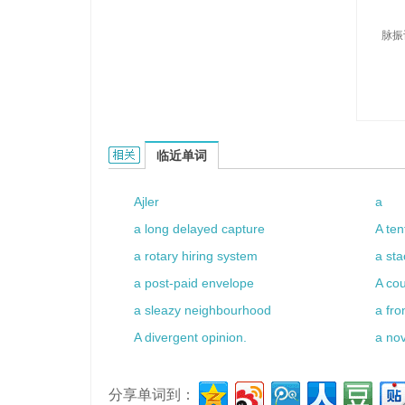
脉振
aquathruster的相关资料：
临近单词
Ajler
a
a long delayed capture
A ten
a rotary hiring system
a sta
a post-paid envelope
A co
a sleazy neighbourhood
a fro
A divergent opinion.
a nov
分享单词到：