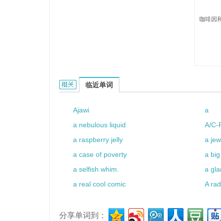
咖啡因和
Aqua-Ban的相关资料：
临近单词
Ajawi
a
a nebulous liquid
A/C-
a raspberry jelly
a jew
a case of poverty
a big
a selfish whim.
a gla
a real cool comic
A rad
分享单词到：