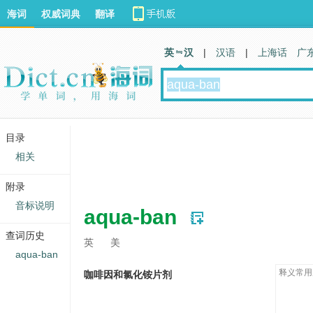
海词
权威词典
翻译
英 汉
|
汉语
|
上海话
广
目录
相关
附录
音标说明
aqua-ban
查词历史
英
美
aqua-ban
释义常用
咖啡因和氯化铵片剂