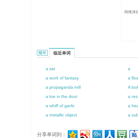
阿维泽拉
Aouizerate的相关资料：
临近单词
a set
a
a work of fantasy
a flo
a propaganda mill
A boi
a toe in the door
a res
a whiff of garlic
a hea
a metallic object
a sub
分享单词到：