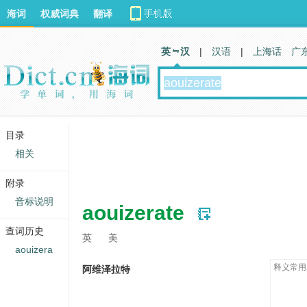
海词
权威词典
翻译
英 汉
|
汉语
|
上海话
广
目录
相关
附录
音标说明
aouizerate
查词历史
英
美
aouizera
释义常用
阿维泽拉特