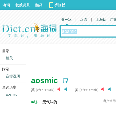
海词
权威词典
翻译
英 汉
|
汉语
|
上海话
广
目录
相关
附录
音标说明
aosmic
查词历史
英
[e'ɪɔːzmɪk]
美
[e'ɪɔːzmɪk]
aosmic
adj.
释义常用
无气味的