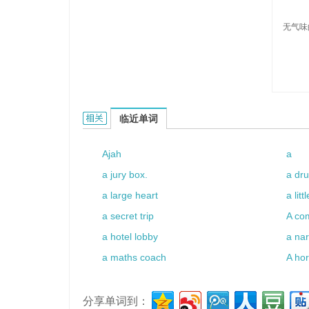
无气味
aosmic的相关资料：
临近单词
Ajah
a
a jury box.
a dr
a large heart
a lit
a secret trip
A co
a hotel lobby
a na
a maths coach
A hor
分享单词到：