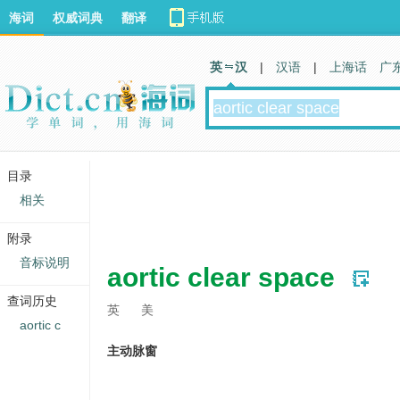
海词
权威词典
翻译
英 汉
|
汉语
|
上海话
广
目录
相关
附录
音标说明
aortic clear space
查词历史
英
美
aortic c
主动脉窗