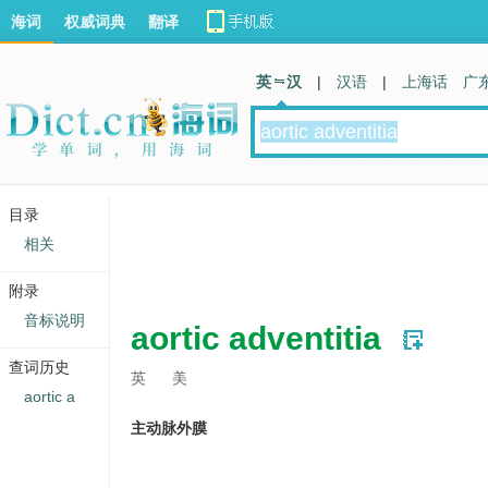
海词
权威词典
翻译
英 汉
|
汉语
|
上海话
广
目录
相关
附录
音标说明
aortic adventitia
查词历史
英
美
aortic a
主动脉外膜