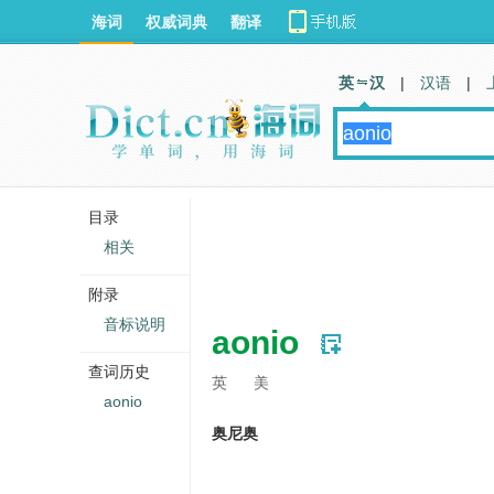
海词
权威词典
翻译
英 汉
|
汉语
|
目录
相关
附录
音标说明
aonio
查词历史
英
美
aonio
奥尼奥