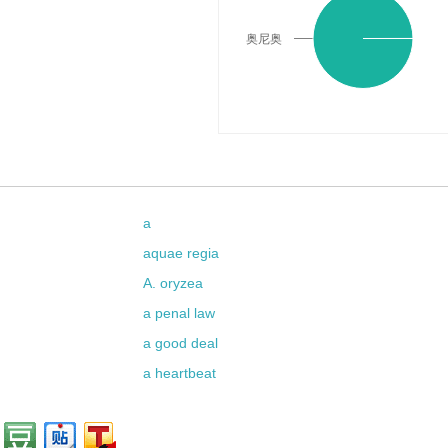
奥尼奥
a
aquae regia
A. oryzea
a penal law
a good deal
a heartbeat