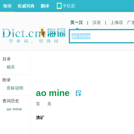
海词
权威词典
翻译
英 汉
|
汉语
|
上海话
广
目录
相关
附录
音标说明
ao mine
查词历史
英
美
ao mine
澳矿