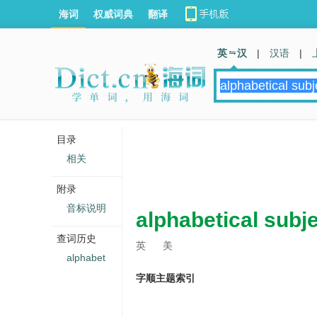
海词
权威词典
翻译
英 汉
|
汉语
|
目录
相关
附录
音标说明
alphabetical subj
查词历史
英
美
alphabet
字顺主题索引