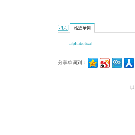
alphabetical subject index的相关资
临近单词
alphabetical
分享单词到：
以