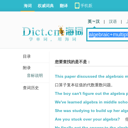
海词
权威词典
翻译
英 汉
|
汉语
|
目录
您要查找的是不是：
附录
音标说明
This paper discussed the algebraic mu
口算子复本征值的代数重数问题。
查词历史
The boy can't figure out the algebra 
We've learned algebra in middle scho
She was studying to build up her alg
Are you stuck over your algebra?
He finally got the answer to the alge