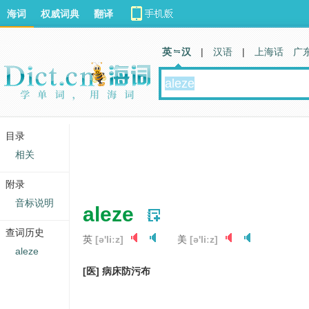
海词
权威词典
翻译
英 汉
|
汉语
|
上海话
广
目录
相关
附录
音标说明
aleze
查词历史
英
[ə'liːz]
美
[ə'liːz]
aleze
[医] 病床防污布