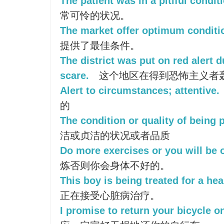
The patient was in a pitiful condit
常可怜的状况。
The market offer optimum conditio
提供了最佳条件。
The district was put on red alert 
scare.
这个地区在得到恐怖主义者
Alert to circumstances; attentive.
的
The condition or quality of being 
洁或贞洁的状况或者品质
Do more exercises or you will be o
炼否则你会身体不好的。
This boy is being treated for a hea
正在接受心脏病治疗。
I promise to return your bicycle o