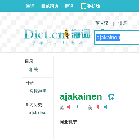
海词
权威词典
翻译
英 汉
|
汉语
|
目录
相关
附录
音标说明
ajakainen
查词历史
英
美
ajakaine
阿亚凯宁