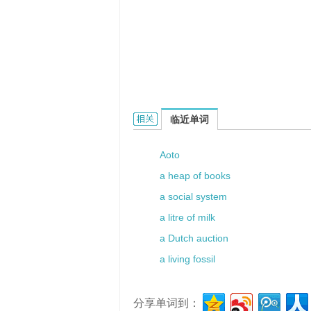
Ajakainen的相关资料：
临近单词
Aoto
a heap of books
a social system
a litre of milk
a Dutch auction
a living fossil
分享单词到：