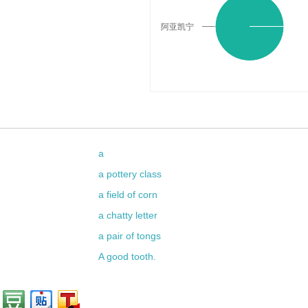
阿亚凯宁
a
a pottery class
a field of corn
a chatty letter
a pair of tongs
A good tooth.