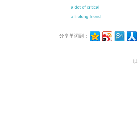
a dot of critical
a lifelong friend
分享单词到：
以