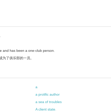
.
re and has been a one-club person.
成为了俱乐部的一员。
a
a prolific author
a sea of troubles
A client state.