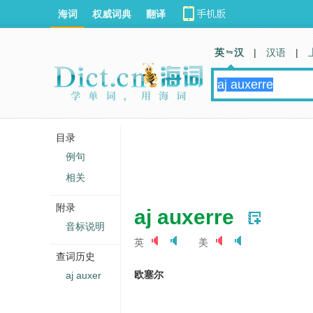
海词
权威词典
翻译
英 汉
|
汉语
|
目录
例句
相关
附录
aj auxerre
音标说明
英
美
查词历史
欧塞尔
aj auxer