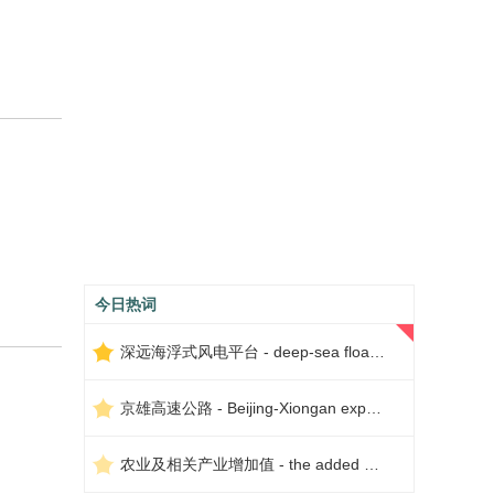
今日热词
深远海浮式风电平台 - deep-sea floating wind power platform
京雄高速公路 - Beijing-Xiongan expressway
农业及相关产业增加值 - the added value of agriculture and related industries