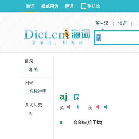
海词
权威词典
翻译
英 汉
|
汉语
|
目录
相关
附录
音标说明
aj
查词历史
英
美
aj
n.
合金结(抗干扰)