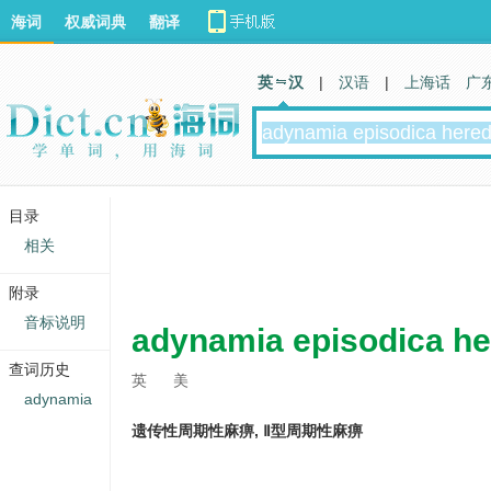
海词
权威词典
翻译
英 汉
|
汉语
|
上海话
广
目录
相关
附录
音标说明
adynamia episodica her
查词历史
英
美
adynamia
遗传性周期性麻痹, Ⅱ型周期性麻痹