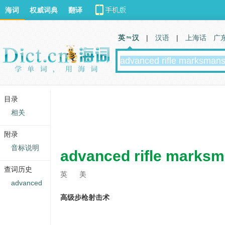
海词
权威词典
翻译
英 汉
|
汉语
|
上海话
广
目录
相关
附录
音标说明
advanced rifle marks
查词历史
英
美
advanced
高级步枪射击术