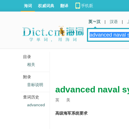
海词
权威词典
翻译
英 汉
|
汉语
|
目录
相关
附录
音标说明
advanced naval s
查词历史
英
美
advanced
高级海军系统要求