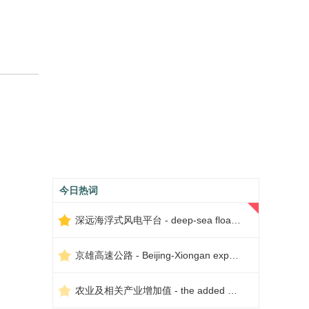
今日热词
深远海浮式风电平台 - deep-sea floating wind power platform
京雄高速公路 - Beijing-Xiongan expressway
农业及相关产业增加值 - the added value of agriculture and related industries