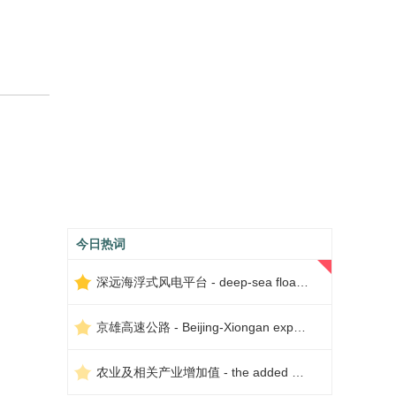
今日热词
深远海浮式风电平台 - deep-sea floating wind power platform
京雄高速公路 - Beijing-Xiongan expressway
农业及相关产业增加值 - the added value of agriculture and related industries