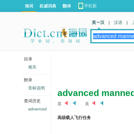
海词
权威词典
翻译
英 汉
|
汉语
|
目录
相关
附录
音标说明
advanced manned
查词历史
英
美
advanced
高级载人飞行任务