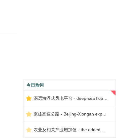
今日热词
深远海浮式风电平台 - deep-sea floating wind power platform
京雄高速公路 - Beijing-Xiongan expressway
农业及相关产业增加值 - the added value of agriculture and related industries