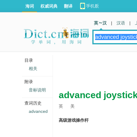
海词
权威词典
翻译
英 汉
|
汉语
|
目录
相关
附录
音标说明
advanced joystic
查词历史
英
美
advanced
高级游戏操作杆