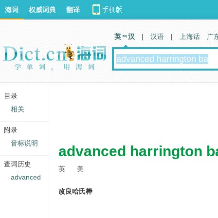
海词
权威词典
翻译
英 汉
|
汉语
|
上海话
广
目录
相关
附录
音标说明
advanced harrington b
查词历史
英
美
advanced
改良哈氏棒