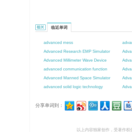
advanced funding的相关资料：
临近单词
advanced mess
adva
Advanced Research EMP Simulator
Adva
Advanced Millimeter Wave Device
Adva
advanced communication function
Adva
Advanced Manned Space Simulator
Adva
advanced solid logic technology
Adva
分享单词到：
以上内容独家创作，受
著作权