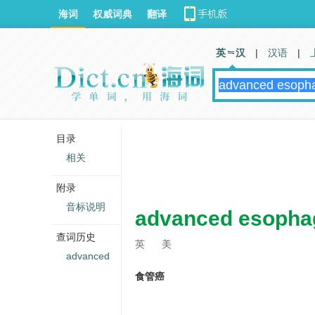
海词
权威词典
翻译
英 汉
|
汉语
|
目录
相关
附录
音标说明
advanced esopha
查词历史
英
美
advanced
食管癌