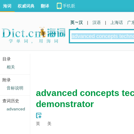
海词
权威词典
翻译
英 汉
|
汉语
|
上海话
广
目录
相关
附录
音标说明
advanced concepts te
查词历史
demonstrator
advanced
英
美