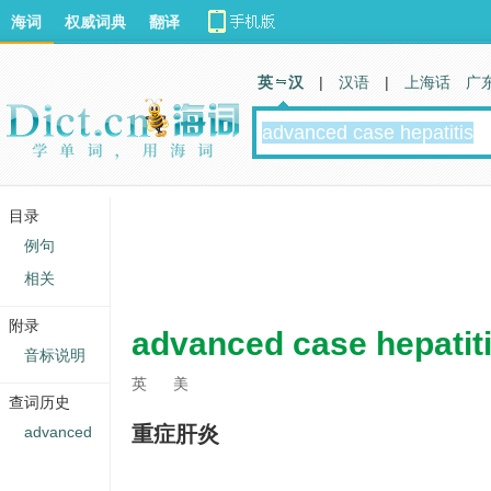
海词
权威词典
翻译
英 汉
|
汉语
|
上海话
广
目录
例句
相关
附录
advanced case hepatit
音标说明
英
美
查词历史
重症肝炎
advanced