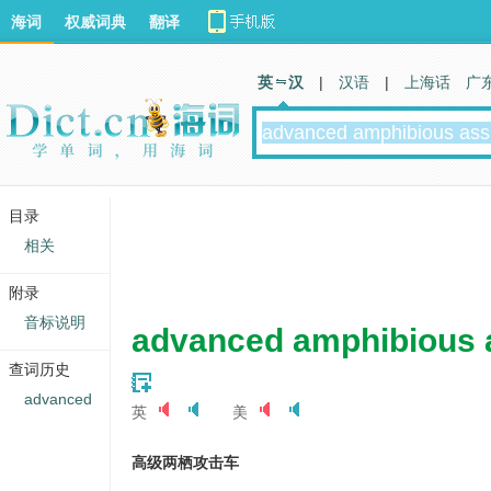
海词
权威词典
翻译
英 汉
|
汉语
|
上海话
广
目录
相关
附录
音标说明
advanced amphibious a
查词历史
advanced
英
美
高级两栖攻击车