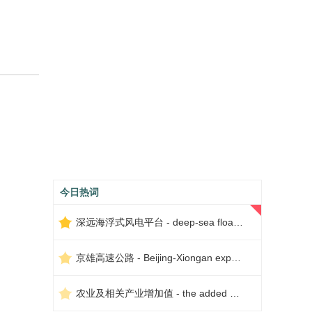
今日热词
深远海浮式风电平台 - deep-sea floating wind power platform
京雄高速公路 - Beijing-Xiongan expressway
农业及相关产业增加值 - the added value of agriculture and related industries