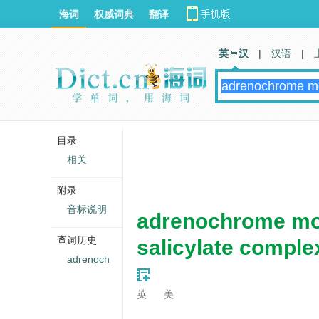
海词
权威词典
翻译
英 汉
|
汉语
|
目录
相关
附录
音标说明
adrenochrome mo
查词历史
salicylate comple
adrenoch
英
美