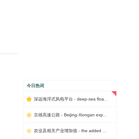
今日热词
深远海浮式风电平台 - deep-sea floating wind power platform
京雄高速公路 - Beijing-Xiongan expressway
农业及相关产业增加值 - the added value of agriculture and related industries