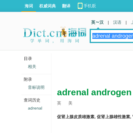
海词
权威词典
翻译
英 汉
|
汉语
|
目录
相关
附录
音标说明
adrenal androgen
查词历史
英
美
adrenal
促肾上腺皮质雄激素, 促肾上腺雄性激素,