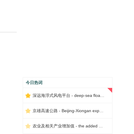
今日热词
深远海浮式风电平台 - deep-sea floating wind power platform
京雄高速公路 - Beijing-Xiongan expressway
农业及相关产业增加值 - the added value of agriculture and related industries