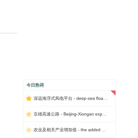
今日热词
深远海浮式风电平台 - deep-sea floating wind power platform
京雄高速公路 - Beijing-Xiongan expressway
农业及相关产业增加值 - the added value of agriculture and related industries