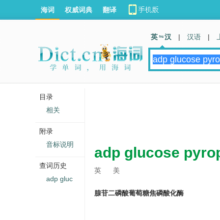
海词
权威词典
翻译
英 汉
|
汉语
|
目录
相关
附录
音标说明
adp glucose pyro
查词历史
英
美
adp gluc
腺苷二磷酸葡萄糖焦磷酸化酶