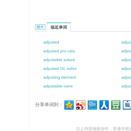
adjust factor的相关资料：
临近单词
adjusted
adjus
adjusted pro rata
adjus
adjustable suture
adjus
adjusted GL index
adjus
adjusting element
adjus
adjustable-vane
adjus
分享单词到：
以上内容独家创作，受
著作权