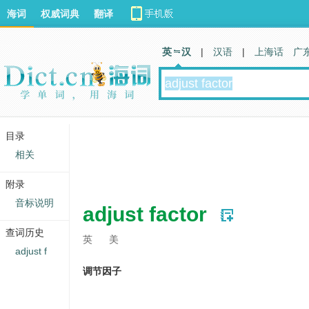
海词
权威词典
翻译
英 汉
|
汉语
|
上海话
广
目录
相关
附录
音标说明
adjust factor
查词历史
英
美
adjust f
调节因子