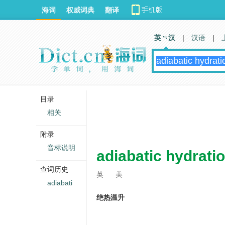
海词
权威词典
翻译
英 汉
|
汉语
|
目录
相关
附录
音标说明
adiabatic hydrati
查词历史
英
美
adiabati
绝热温升