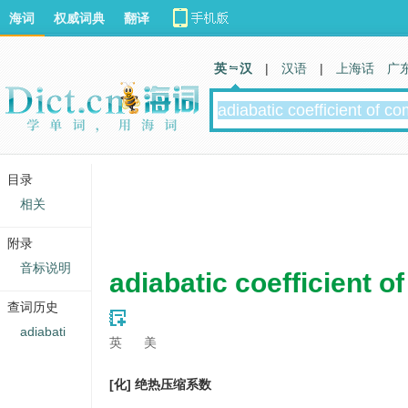
海词
权威词典
翻译
英 汉
|
汉语
|
上海话
广
目录
相关
附录
音标说明
adiabatic coefficient 
查词历史
adiabati
英
美
[化] 绝热压缩系数