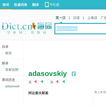
海词
权威词典
翻译
英 汉
|
汉语
|
上海话
广
目录
相关
附录
音标说明
adasovskiy
查词历史
英
美
adasovsk
释义常用
阿达索夫斯基