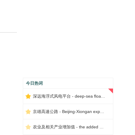
今日热词
深远海浮式风电平台 - deep-sea floating wind power platform
京雄高速公路 - Beijing-Xiongan expressway
农业及相关产业增加值 - the added value of agriculture and related industries