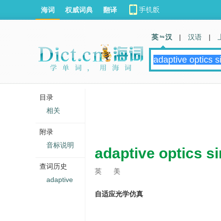
海词
权威词典
翻译
英 汉
|
汉语
|
目录
相关
附录
音标说明
adaptive optics s
查词历史
英
美
adaptive
自适应光学仿真