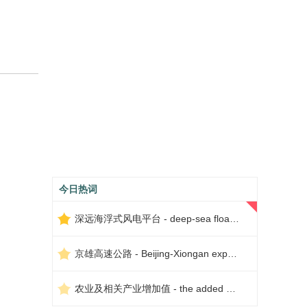
今日热词
深远海浮式风电平台 - deep-sea floating wind power platform
京雄高速公路 - Beijing-Xiongan expressway
农业及相关产业增加值 - the added value of agriculture and related industries