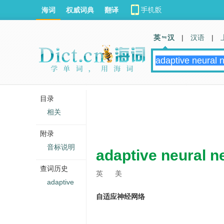
海词
权威词典
翻译
英 汉
|
汉语
|
目录
相关
附录
音标说明
adaptive neural n
查词历史
英
美
adaptive
自适应神经网络