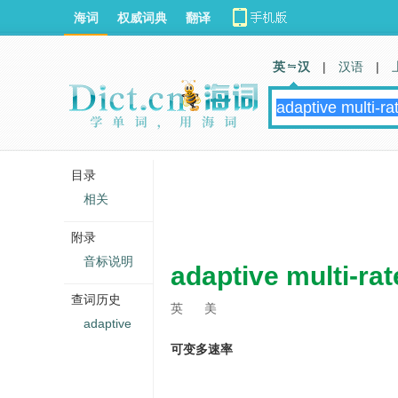
海词
权威词典
翻译
英 汉
|
汉语
|
目录
相关
附录
音标说明
adaptive multi-rat
查词历史
英
美
adaptive
可变多速率