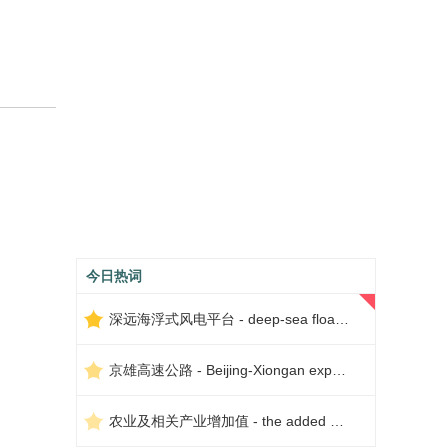
今日热词
深远海浮式风电平台 - deep-sea floating wind power platform
京雄高速公路 - Beijing-Xiongan expressway
农业及相关产业增加值 - the added value of agriculture and related industries