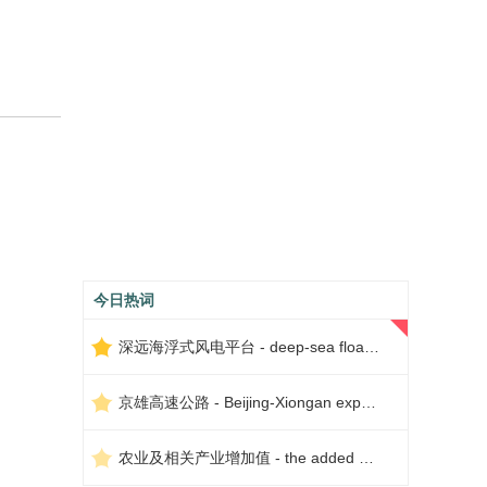
今日热词
深远海浮式风电平台 - deep-sea floating wind power platform
京雄高速公路 - Beijing-Xiongan expressway
农业及相关产业增加值 - the added value of agriculture and related industries