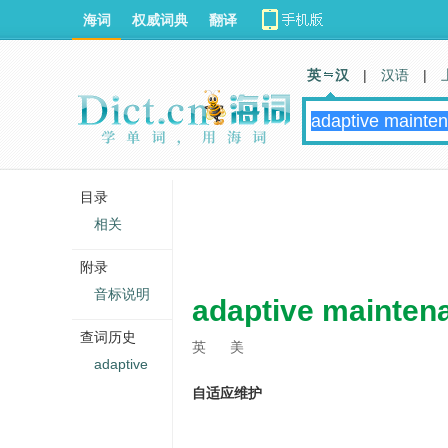
海词
权威词典
翻译
英 汉
|
汉语
|
目录
相关
附录
音标说明
adaptive mainten
查词历史
英
美
adaptive
自适应维护