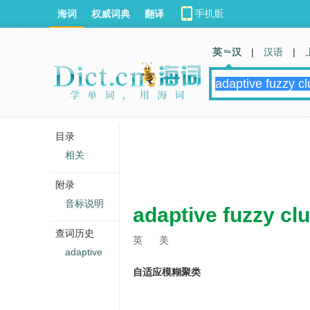
海词
权威词典
翻译
英 汉
|
汉语
|
目录
相关
附录
音标说明
adaptive fuzzy cl
查词历史
英
美
adaptive
自适应模糊聚类