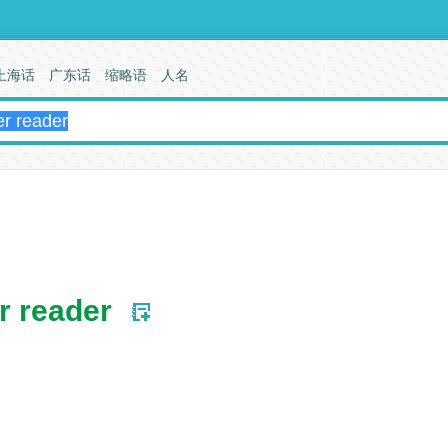
上海话
广东话
缩略语
人名
r reader