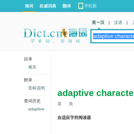
海词
权威词典
翻译
英 汉
|
汉语
|
目录
相关
附录
音标说明
adaptive characte
查词历史
英
美
adaptive
自适应字符阅读器