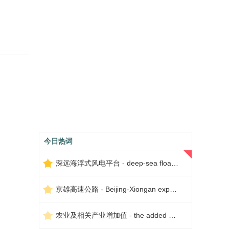
今日热词
深远海浮式风电平台 - deep-sea floating wind power platform
京雄高速公路 - Beijing-Xiongan expressway
农业及相关产业增加值 - the added value of agriculture and related industries