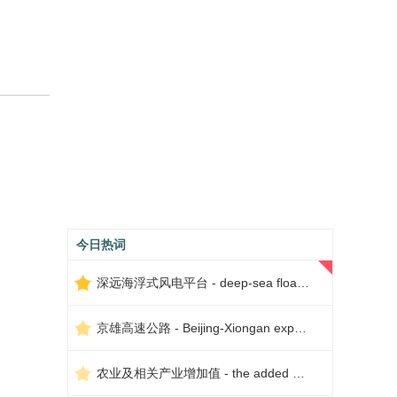
今日热词
深远海浮式风电平台 - deep-sea floating wind power platform
京雄高速公路 - Beijing-Xiongan expressway
农业及相关产业增加值 - the added value of agriculture and related industries