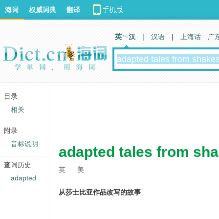
海词
权威词典
翻译
英 汉
|
汉语
|
上海话
广
目录
相关
附录
音标说明
adapted tales from sh
查词历史
英
美
adapted
从莎士比亚作品改写的故事