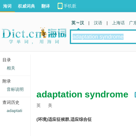
海词
权威词典
翻译
英 汉
|
汉语
|
上海话
广
目录
相关
附录
音标说明
adaptation syndrome
查词历史
英
美
adaptati
(环境)适应征候群,适应综合征