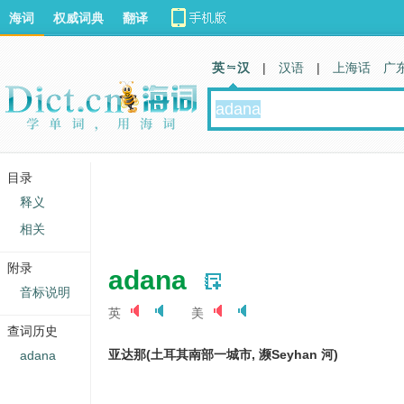
海词
权威词典
翻译
英 汉
|
汉语
|
上海话
广
目录
释义
相关
附录
adana
音标说明
英
美
查词历史
亚达那(土耳其南部一城市, 濒Seyhan 河)
adana