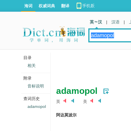
海词
权威词典
翻译
英 汉
|
汉语
|
目录
相关
附录
音标说明
adamopol
查词历史
英
美
adamopol
阿达莫波尔