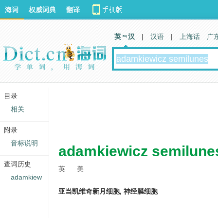
海词
权威词典
翻译
英 汉
|
汉语
|
上海话
广
目录
相关
附录
音标说明
adamkiewicz semilune
查词历史
英
美
adamkiew
亚当凯维奇新月细胞, 神经膜细胞